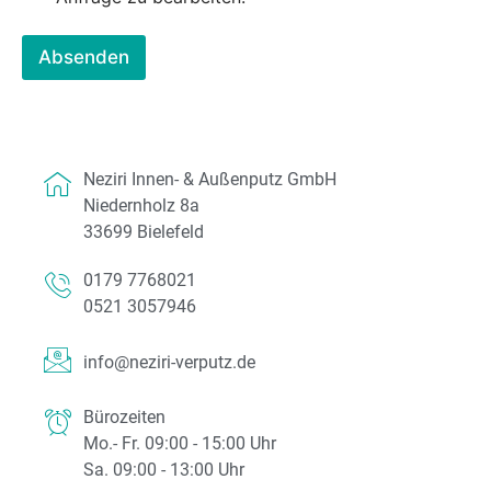
D
e
a
n
t
s
Absenden
e
c
n
h
s
u
c
t
h
z
u
*
Neziri Innen- & Außenputz GmbH
t
Niedernholz 8a
z
33699 Bielefeld
0179 7768021
0521 3057946
info@neziri-verputz.de
Bürozeiten
Mo.- Fr. 09:00 - 15:00 Uhr
Sa. 09:00 - 13:00 Uhr